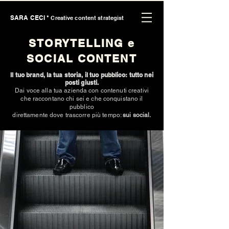
SARA CECI *
Creative content strategist
STORYTELLING e
SOCIAL CONTENT
Il tuo brand, la tua storia, il tuo pubblico: tutto nei
posti giusti.
Dai voce alla tua azienda con contenuti creativi
che raccontano chi sei e che conquistano il
pubblico
direttamente dove trascorre più tempo:
sui social.