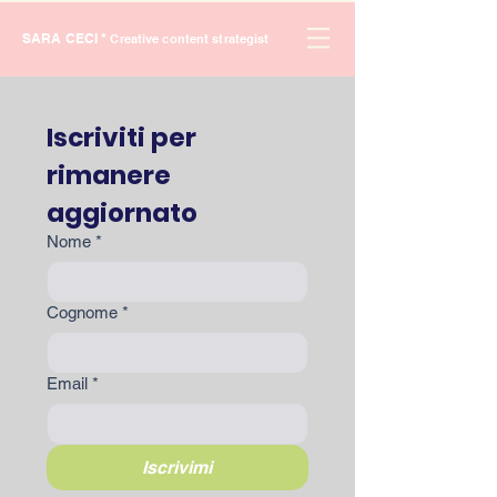
SARA CECI *
Creative content strategist
Iscriviti per 
rimanere 
aggiornato
Nome
*
Cognome
*
Email
*
Iscrivimi