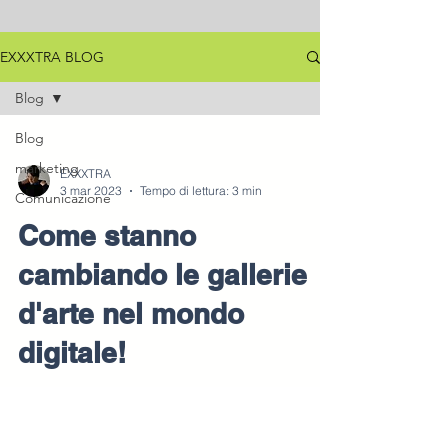
EXXXTRA BLOG
Blog
Blog
marketing
EXXXTRA
3 mar 2023
Tempo di lettura: 3 min
Comunicazione
Come stanno
cambiando le gallerie
d'arte nel mondo
digitale!
Come sta cambiando la fruizione dell'arte
nel nuovo panorama Web3 e gallerie? In
questo articolo proviamo a capirlo